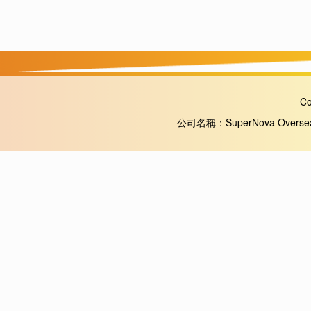
Co
公司名稱：SuperNova Overseas 